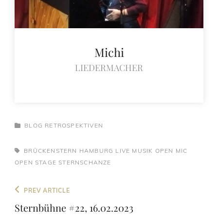
Michi
LIEDERMACHER
CATEGORIES
BLOG
RETROSPEKTIVEN
TAGS,
BRÜCKENSTERN
HAMBURG
LIVE
MUSIK
OPEN MIC
OPEN STAGE
STERNSCHANZE
Beitragsnavigation
Previous
PREV ARTICLE
Post
Sternbühne #22, 16.02.2023