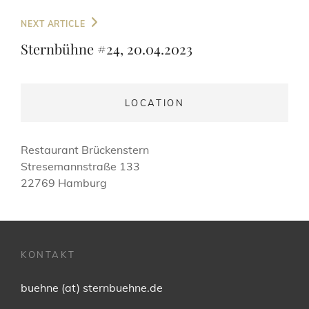
Next
NEXT ARTICLE
Post
Sternbühne #24, 20.04.2023
LOCATION
Restaurant Brückenstern
Stresemannstraße 133
22769 Hamburg
KONTAKT
buehne (at) sternbuehne.de