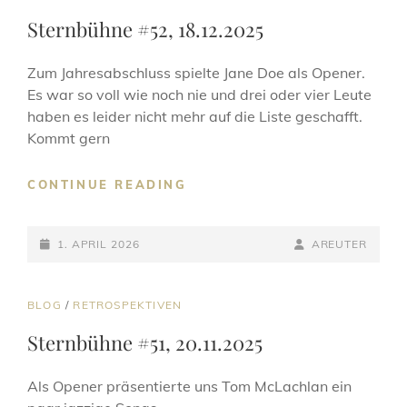
LINKS
Sternbühne #52, 18.12.2025
Zum Jahresabschluss spielte Jane Doe als Opener.
Es war so voll wie noch nie und drei oder vier Leute
haben es leider nicht mehr auf die Liste geschafft.
Kommt gern
STERNBÜHNE
CONTINUE READING
#52,
18.12.2025
POSTED-
BY
BYLINE
1. APRIL 2026
AREUTER
ON
LINE
CAT
BLOG
/
RETROSPEKTIVEN
LINKS
Sternbühne #51, 20.11.2025
Als Opener präsentierte uns Tom McLachlan ein