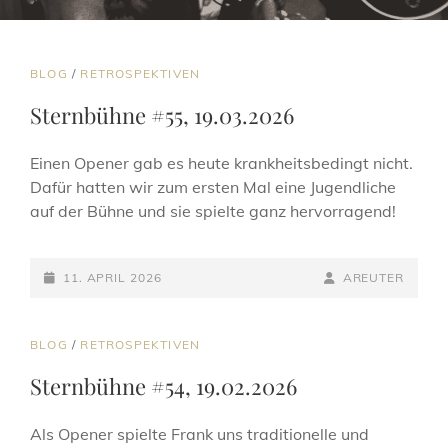
CAT
BLOG
/
RETROSPEKTIVEN
LINKS
Sternbühne #55, 19.03.2026
Einen Opener gab es heute krankheitsbedingt nicht.
Dafür hatten wir zum ersten Mal eine Jugendliche
auf der Bühne und sie spielte ganz hervorragend!
POSTED-
BY
BYLINE
11. APRIL 2026
AREUTER
ON
LINE
CAT
BLOG
/
RETROSPEKTIVEN
LINKS
Sternbühne #54, 19.02.2026
Als Opener spielte Frank uns traditionelle und