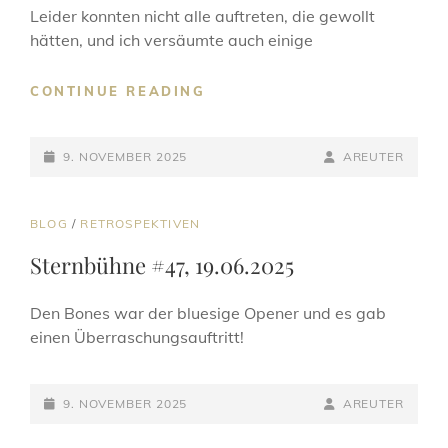
Leider konnten nicht alle auftreten, die gewollt
hätten, und ich versäumte auch einige
STERNBÜHNE
CONTINUE READING
#48,
17.07.2025
POSTED-
BY
BYLINE
9. NOVEMBER 2025
AREUTER
ON
LINE
CAT
BLOG
/
RETROSPEKTIVEN
LINKS
Sternbühne #47, 19.06.2025
Den Bones war der bluesige Opener und es gab
einen Überraschungsauftritt!
POSTED-
BY
BYLINE
9. NOVEMBER 2025
AREUTER
ON
LINE