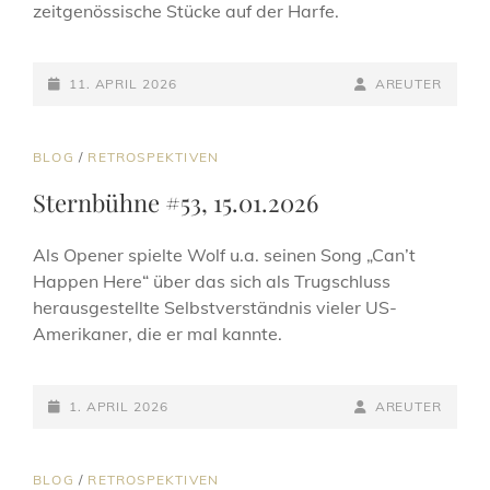
zeitgenössische Stücke auf der Harfe.
POSTED-
BY
BYLINE
11. APRIL 2026
AREUTER
ON
LINE
CAT
BLOG
/
RETROSPEKTIVEN
LINKS
Sternbühne #53, 15.01.2026
Als Opener spielte Wolf u.a. seinen Song „Can’t
Happen Here“ über das sich als Trugschluss
herausgestellte Selbstverständnis vieler US-
Amerikaner, die er mal kannte.
POSTED-
BY
BYLINE
1. APRIL 2026
AREUTER
ON
LINE
CAT
BLOG
/
RETROSPEKTIVEN