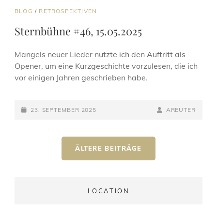
CAT
BLOG
/
RETROSPEKTIVEN
LINKS
Sternbühne #46, 15.05.2025
Mangels neuer Lieder nutzte ich den Auftritt als
Opener, um eine Kurzgeschichte vorzulesen, die ich
vor einigen Jahren geschrieben habe.
POSTED-
BY
BYLINE
23. SEPTEMBER 2025
AREUTER
ON
LINE
Beitragsnavigation
ÄLTERE BEITRÄGE
LOCATION