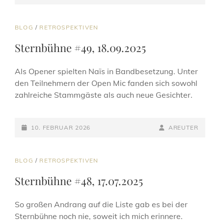
ON
LINE
CAT
BLOG
/
RETROSPEKTIVEN
LINKS
Sternbühne #49, 18.09.2025
Als Opener spielten Naïs in Bandbesetzung. Unter
den Teilnehmern der Open Mic fanden sich sowohl
zahlreiche Stammgäste als auch neue Gesichter.
POSTED-
BY
BYLINE
10. FEBRUAR 2026
AREUTER
ON
LINE
CAT
BLOG
/
RETROSPEKTIVEN
LINKS
Sternbühne #48, 17.07.2025
So großen Andrang auf die Liste gab es bei der
Sternbühne noch nie, soweit ich mich erinnere.