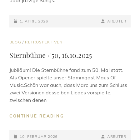
paar jazzige Songs.
POSTED-
BY
BYLINE
1. APRIL 2026
AREUTER
ON
LINE
CAT
BLOG
/
RETROSPEKTIVEN
LINKS
Sternbühne #50, 16.10.2025
Jubiläum! Die Sternbühne fand zum 50. Mal statt.
Als Opener spielte unser Stammgast Maus Of
Music.Schön war auch, dass Marc uns zum Schluss
zwei Versionen desselben Liedes vorspielte,
zwischen denen
STERNBÜHNE
CONTINUE READING
#50,
16.10.2025
POSTED-
BY
BYLINE
10. FEBRUAR 2026
AREUTER