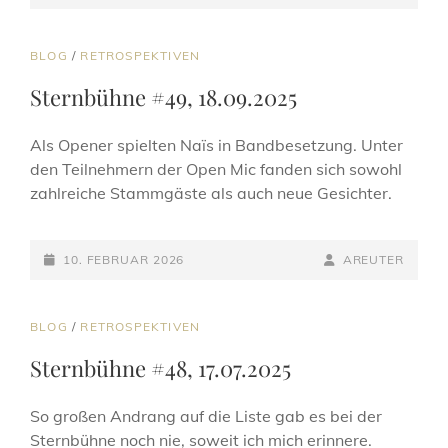
ON
LINE
CAT
BLOG
/
RETROSPEKTIVEN
LINKS
Sternbühne #49, 18.09.2025
Als Opener spielten Naïs in Bandbesetzung. Unter
den Teilnehmern der Open Mic fanden sich sowohl
zahlreiche Stammgäste als auch neue Gesichter.
POSTED-
BY
BYLINE
10. FEBRUAR 2026
AREUTER
ON
LINE
CAT
BLOG
/
RETROSPEKTIVEN
LINKS
Sternbühne #48, 17.07.2025
So großen Andrang auf die Liste gab es bei der
Sternbühne noch nie, soweit ich mich erinnere.