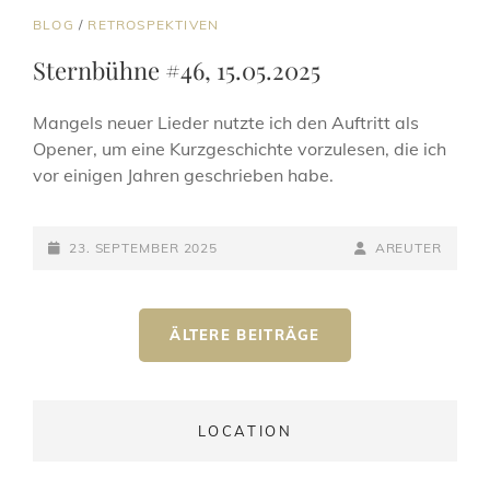
CAT
BLOG
/
RETROSPEKTIVEN
LINKS
Sternbühne #46, 15.05.2025
Mangels neuer Lieder nutzte ich den Auftritt als
Opener, um eine Kurzgeschichte vorzulesen, die ich
vor einigen Jahren geschrieben habe.
POSTED-
BY
BYLINE
23. SEPTEMBER 2025
AREUTER
ON
LINE
Beitragsnavigation
ÄLTERE BEITRÄGE
LOCATION