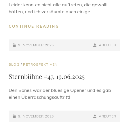
Leider konnten nicht alle auftreten, die gewollt
hätten, und ich versäumte auch einige
STERNBÜHNE
CONTINUE READING
#48,
17.07.2025
POSTED-
BY
BYLINE
9. NOVEMBER 2025
AREUTER
ON
LINE
CAT
BLOG
/
RETROSPEKTIVEN
LINKS
Sternbühne #47, 19.06.2025
Den Bones war der bluesige Opener und es gab
einen Überraschungsauftritt!
POSTED-
BY
BYLINE
9. NOVEMBER 2025
AREUTER
ON
LINE