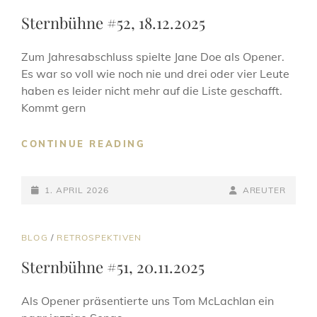
LINKS
Sternbühne #52, 18.12.2025
Zum Jahresabschluss spielte Jane Doe als Opener.
Es war so voll wie noch nie und drei oder vier Leute
haben es leider nicht mehr auf die Liste geschafft.
Kommt gern
STERNBÜHNE
CONTINUE READING
#52,
18.12.2025
POSTED-
BY
BYLINE
1. APRIL 2026
AREUTER
ON
LINE
CAT
BLOG
/
RETROSPEKTIVEN
LINKS
Sternbühne #51, 20.11.2025
Als Opener präsentierte uns Tom McLachlan ein