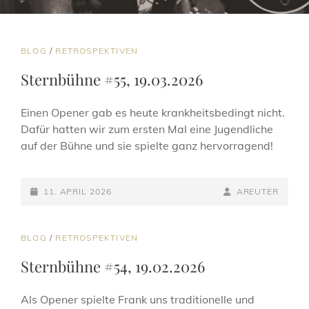
CAT
BLOG
/
RETROSPEKTIVEN
LINKS
Sternbühne #55, 19.03.2026
Einen Opener gab es heute krankheitsbedingt nicht.
Dafür hatten wir zum ersten Mal eine Jugendliche
auf der Bühne und sie spielte ganz hervorragend!
POSTED-
BY
BYLINE
11. APRIL 2026
AREUTER
ON
LINE
CAT
BLOG
/
RETROSPEKTIVEN
LINKS
Sternbühne #54, 19.02.2026
Als Opener spielte Frank uns traditionelle und