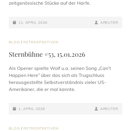
zeitgenössische Stücke auf der Harfe.
POSTED-
BY
BYLINE
11. APRIL 2026
AREUTER
ON
LINE
CAT
BLOG
/
RETROSPEKTIVEN
LINKS
Sternbühne #53, 15.01.2026
Als Opener spielte Wolf u.a. seinen Song „Can’t
Happen Here“ über das sich als Trugschluss
herausgestellte Selbstverständnis vieler US-
Amerikaner, die er mal kannte.
POSTED-
BY
BYLINE
1. APRIL 2026
AREUTER
ON
LINE
CAT
BLOG
/
RETROSPEKTIVEN