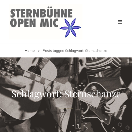
Home
>
Posts tagged
Schlagwort:
Sternschanze
Schlagwort:
Sternschanze