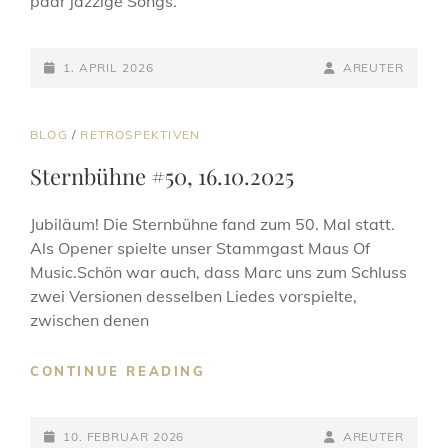
paar jazzige Songs.
POSTED-
BY
BYLINE
1. APRIL 2026
AREUTER
ON
LINE
CAT
BLOG
/
RETROSPEKTIVEN
LINKS
Sternbühne #50, 16.10.2025
Jubiläum! Die Sternbühne fand zum 50. Mal statt.
Als Opener spielte unser Stammgast Maus Of
Music.Schön war auch, dass Marc uns zum Schluss
zwei Versionen desselben Liedes vorspielte,
zwischen denen
STERNBÜHNE
CONTINUE READING
#50,
16.10.2025
POSTED-
BY
BYLINE
10. FEBRUAR 2026
AREUTER